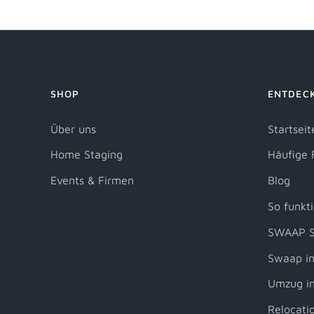
SHOP
ENTDEC
Über uns
Startseit
Home Staging
Häufige 
Events & Firmen
Blog
So funkti
SWAAP S
Swaap in
Umzug in
Relocati