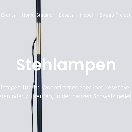
Events
Home Staging
Expats
Möbel
Swaap Project
Stehlampen
lampen für Ihr Wohnzimmer oder Ihre Leseecke –
ten oder zu kaufen, in der ganzen Schweiz gelief