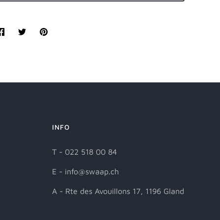
Teilen
Twittern
Pinnen
INFO
T - 022 518 00 84
E - info@swaap.ch
A - Rte des Avouillons 17, 1196 Gland