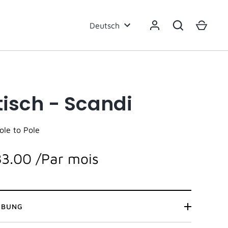
Sprache
Deutsch
tisch - Scandi
ole to Pole
83.00
/Par mois
IBUNG