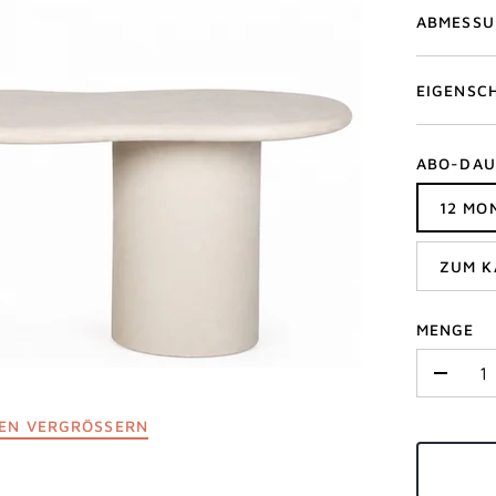
ABMESS
EIGENSC
ABO-DAU
12 MO
ZUM K
MENGE
-
IEN VERGRÖSSERN