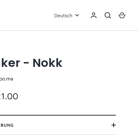
Sprache
Deutsch
ker - Nokk
oo.ma
21.00
IBUNG