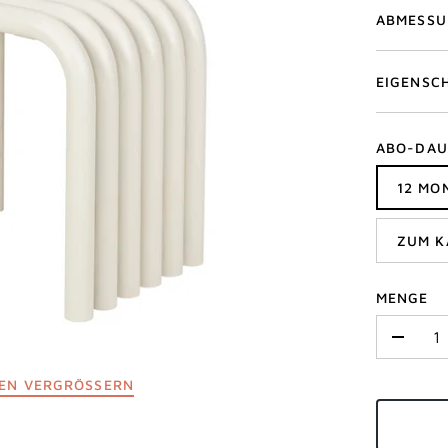
ABMESS
EIGENSC
ABO-DAU
12 MO
ZUM K
MENGE
-
IEN VERGRÖSSERN