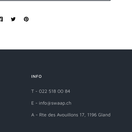
Teilen
Twittern
Pinnen
INFO
T - 022 518 00 84
E - info@swaap.ch
A - Rte des Avouillons 17, 1196 Gland