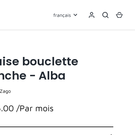
Langue
français
ise bouclette
nche - Alba
Zago
5.00
/Par mois