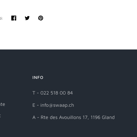
i:
Partager
Tweeter
Épingler
INFO
T - 022 518 00 84
nte
E - info@swaap.ch
t
A - Rte des Avouillons 17, 1196 Gland