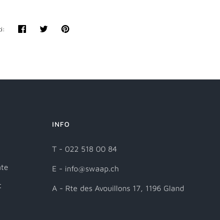
i:
Partager
Tweeter
Épingler
INFO
T - 022 518 00 84
nte
E - info@swaap.ch
t
A - Rte des Avouillons 17, 1196 Gland