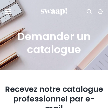
Passer
au
contenu
Demander un
catalogue
Recevez notre catalogue
professionnel par e-