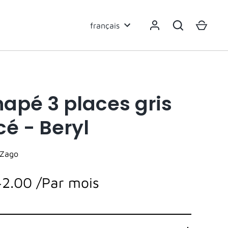
Langue
français
apé 3 places gris
cé - Beryl
Zago
42.00
/Par mois