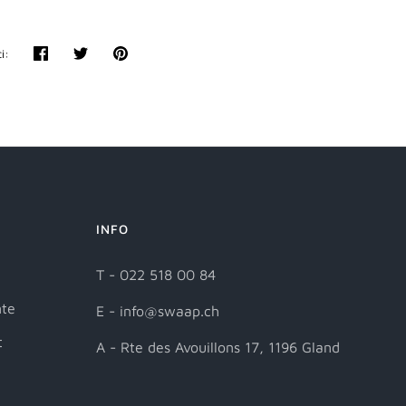
i:
Partager
Tweeter
Épingler
INFO
T - 022 518 00 84
nte
E - info@swaap.ch
t
A - Rte des Avouillons 17, 1196 Gland