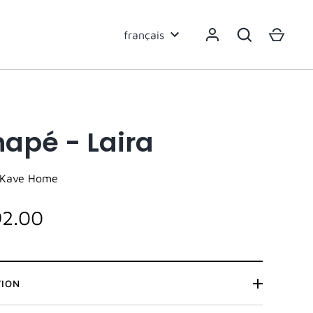
Langue
français
apé - Laira
Kave Home
92.00
TION