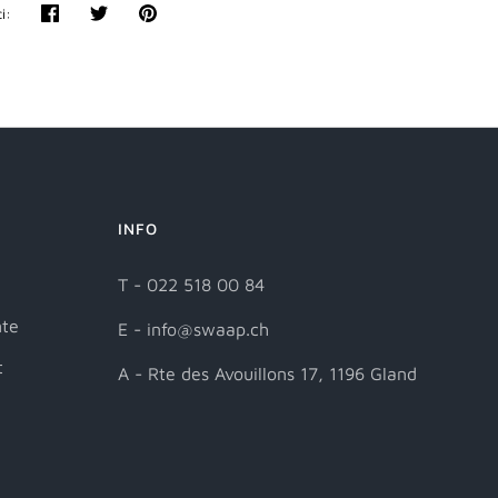
i:
Partager
Tweeter
Épingler
INFO
T - 022 518 00 84
nte
E - info@swaap.ch
t
A - Rte des Avouillons 17, 1196 Gland