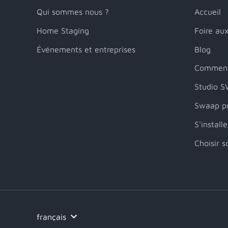
Qui sommes nous ?
Accueil
Home Staging
Foire au
Événements et entreprises
Blog
Comment
Studio 
Swaap pr
S'install
Choisir 
Langue
français