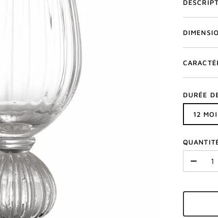
DESCRIP
DIMENSI
CARACTÉ
DURÉE D
12 MOI
QUANTIT
-